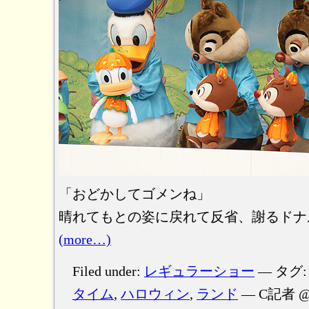
「おどかしてゴメンね」
晴れてもとの姿に戻れて反省、謝るドナ
(more…)
Filed under:
レギュラーショー
— タグ
タイム
,
ハロウィン
,
ランド
— C記者 @ 