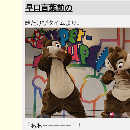
な
早口言葉前の
っ
た
ド
雄たけびタイムより。
ナ
ル
ド
は
「ああーーーーー！！」