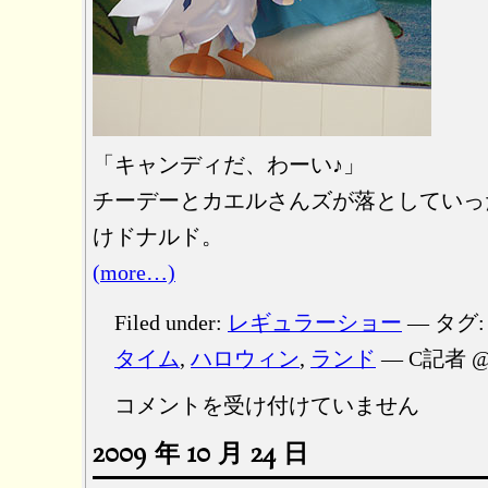
「キャンディだ、わーい♪」
チーデーとカエルさんズが落としていっ
けドナルド。
(more…)
Filed under:
レギュラーショー
— タグ
タイム
,
ハロウィン
,
ランド
— C記者 @ 
お
コメントを受け付けていません
ば
2009 年 10 月 24 日
け
に