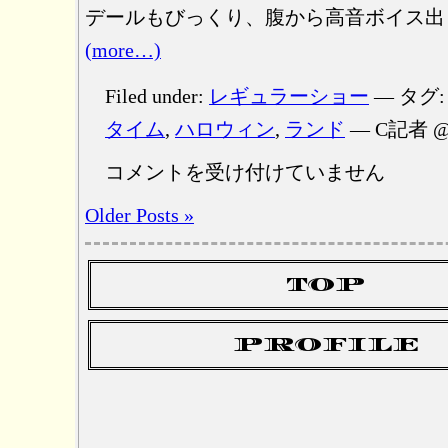
デールもびっくり、腹から高音ボイス出
(more…)
Filed under:
レギュラーショー
— タグ
タイム
,
ハロウィン
,
ランド
— C記者 @ 
早
コメントを受け付けていません
口
言
Older Posts »
葉
前
の
TOP
は
PROFILE