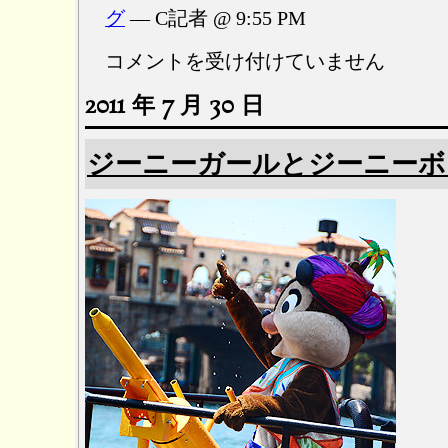
グ
— C記者 @ 9:55 PM
入
コメントを受け付けていません
れ
2011 年 7 月 30 日
忘
れ
は
ジーニーガールとジーニーボ