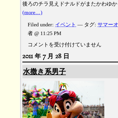
後ろのチラ見えドナルドがまたかわゆか
(more…)
Filed under:
イベント
— タグ:
サマー
者 @ 11:25 PM
２
コメントを受け付けていません
代
2011 年 7 月 28 日
目
ク
ー
水撒き系男子
ル
Ｇ
の
お
仕
事
は