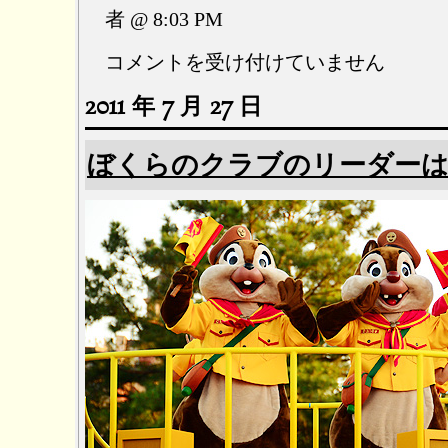
者 @ 8:03 PM
水
コメントを受け付けていません
撒
2011 年 7 月 27 日
き
系
男
ぼくらのクラブのリーダー
子
は