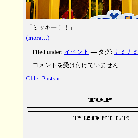
「ミッキー！！」
(more…)
Filed under:
イベント
— タグ:
ナミナ
ぼ
コメントを受け付けていません
く
ら
Older Posts »
の
ク
ラ
TOP
ブ
の
PROFILE
リ
ー
ダ
ー